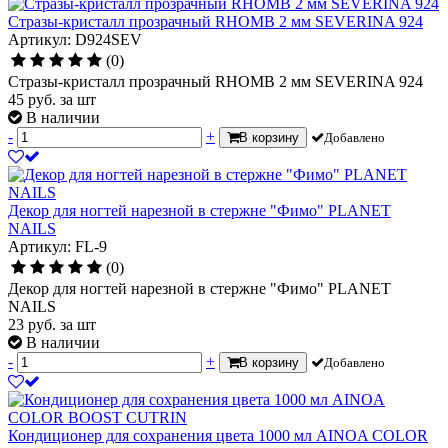
Стразы-кристалл прозрачный RHOMB 2 мм SEVERINA 924
Артикул: D924SEV
(0)
Стразы-кристалл прозрачный RHOMB 2 мм SEVERINA 924
45
руб.
за шт
В наличии
-
+
В корзину
Добавлено
Декор для ногтей нарезной в стержне "Фимо" PLANET
NAILS
Артикул: FL-9
(0)
Декор для ногтей нарезной в стержне "Фимо" PLANET
NAILS
23
руб.
за шт
В наличии
-
+
В корзину
Добавлено
Кондиционер для сохранения цвета 1000 мл AINOA COLOR