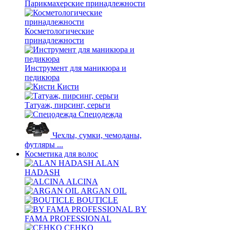
Парикмахерские принадлежности
Косметологические
принадлежности
Инструмент для маникюра и
педикюра
Кисти
Татуаж, пирсинг, серьги
Спецодежда
Чехлы, сумки, чемоданы,
футляры ...
Косметика для волос
ALAN
HADASH
ALCINA
ARGAN OIL
BOUTICLE
BY
FAMA PROFESSIONAL
CEHKO