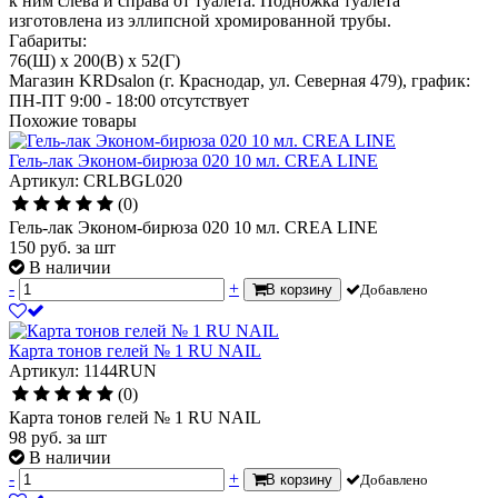
к ним слева и справа от туалета. Подножка туалета
изготовлена из эллипсной хромированной трубы.
Габариты:
76(Ш) x 200(В) x 52(Г)
Магазин KRDsalon (г. Краснодар, ул. Северная 479), график:
ПН-ПТ 9:00 - 18:00
отсутствует
Похожие товары
Гель-лак Эконом-бирюза 020 10 мл. CREA LINE
Артикул: CRLBGL020
(0)
Гель-лак Эконом-бирюза 020 10 мл. CREA LINE
150
руб.
за шт
В наличии
-
+
В корзину
Добавлено
Карта тонов гелей № 1 RU NAIL
Артикул: 1144RUN
(0)
Карта тонов гелей № 1 RU NAIL
98
руб.
за шт
В наличии
-
+
В корзину
Добавлено