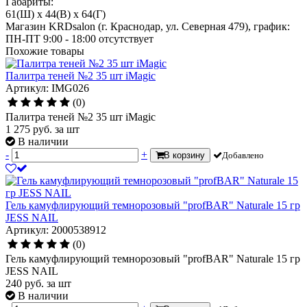
Габариты:
61(Ш) x 44(В) x 64(Г)
Магазин KRDsalon (г. Краснодар, ул. Северная 479), график:
ПН-ПТ 9:00 - 18:00
отсутствует
Похожие товары
Палитра теней №2 35 шт iMagic
Артикул: IMG026
(0)
Палитра теней №2 35 шт iMagic
1 275
руб.
за шт
В наличии
-
+
В корзину
Добавлено
Гель камуфлирующий темнорозовый "profBAR" Naturale 15 гр
JESS NAIL
Артикул: 2000538912
(0)
Гель камуфлирующий темнорозовый "profBAR" Naturale 15 гр
JESS NAIL
240
руб.
за шт
В наличии