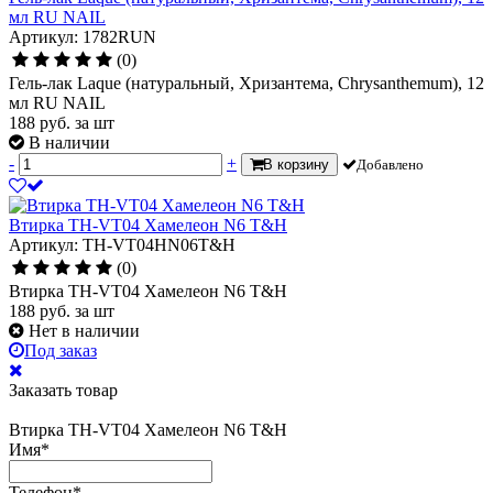
мл RU NAIL
Артикул: 1782RUN
(0)
Гель-лак Laque (натуральный, Хризантема, Chrysanthemum), 12
мл RU NAIL
188
руб.
за шт
В наличии
-
+
В корзину
Добавлено
Втирка TH-VT04 Хамелеон N6 T&H
Артикул: TH-VT04HN06T&H
(0)
Втирка TH-VT04 Хамелеон N6 T&H
188
руб.
за шт
Нет в наличии
Под заказ
Заказать товар
Втирка TH-VT04 Хамелеон N6 T&H
Имя
*
Телефон
*