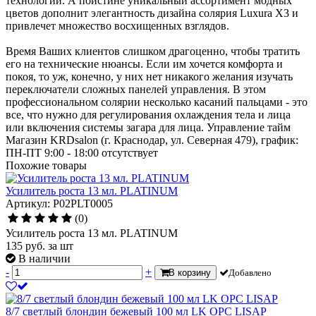
технологий. А поистине уникальный ассортимент модных
цветов дополнит элегантность дизайна солярия Luxura X3 и
привлечет множество восхищенных взглядов.
Время Ваших клиентов слишком драгоценно, чтобы тратить
его на технические нюансы. Если им хочется комфорта и
покоя, то уж, конечно, у них нет никакого желания изучать
переключатели сложных панелей управления. В этом
профессиональном солярии несколько касаний пальцами - это
все, что нужно для регулирования охлаждения тела и лица
или включения системы загара для лица. Управление тайм
Магазин KRDsalon (г. Краснодар, ул. Северная 479), график:
ПН-ПТ 9:00 - 18:00
отсутствует
Похожие товары
Усилитель роста 13 мл. PLATINUM
Артикул: P02PLT0005
(0)
Усилитель роста 13 мл. PLATINUM
135
руб.
за шт
В наличии
-
+
В корзину
Добавлено
8/7 светлый блондин бежевый 100 мл LK OPC LISAP