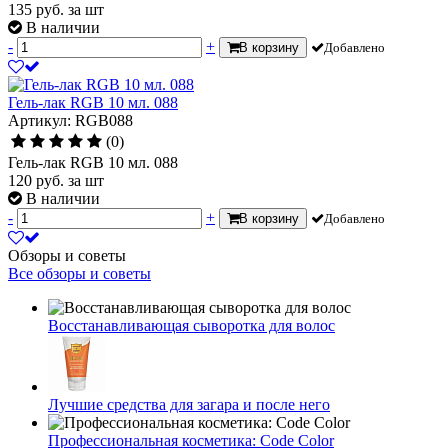
135
руб.
за шт
В наличии
-
+
В корзину
Добавлено
Гель-лак RGB 10 мл. 088
Артикул: RGB088
(0)
Гель-лак RGB 10 мл. 088
120
руб.
за шт
В наличии
-
+
В корзину
Добавлено
Обзоры и советы
Все обзоры и советы
Восстанавливающая сыворотка для волос
Лучшие средства для загара и после него
Профессиональная косметика: Code Color