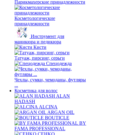
Парикмахерские принадлежности
Косметологические
принадлежности
Инструмент для
маникюра и педикюра
Кисти
Татуаж, пирсинг, серьги
Спецодежда
Чехлы, сумки, чемоданы, футляры
...
Косметика для волос
ALAN
HADASH
ALCINA
ARGAN OIL
BOUTICLE
BY
FAMA PROFESSIONAL
CEHKO